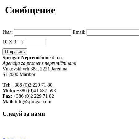
Сообщение
Имя:
Email:
10 X 3 = ?
Sprogar Nepremičnine
d.o.o.
Agencija za promet z nepremičninami
Vukovski vrh 38a, 2221 Jarenina
SI-2000 Maribor
Tel:
+386 (0)2 229 71 80
Mobi:
+386 (0)41 687 593
Fax:
+386 (0)2 229 71 82
Mail:
info@sprogar.com
Следуй за нами