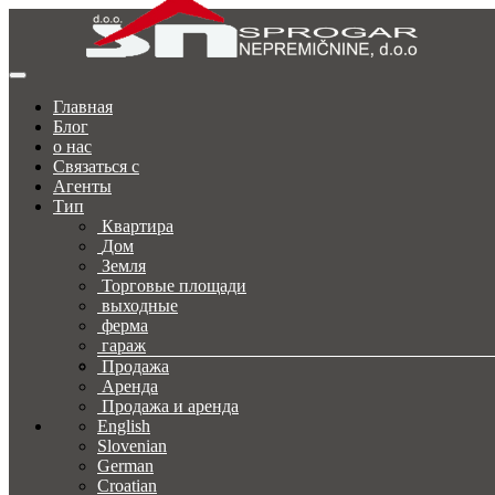
Главная
Блог
о нас
Связаться с
Агенты
Тип
Квартира
Дом
Земля
Торговые площади
выходные
ферма
гараж
Продажа
Аренда
Продажа и аренда
English
Slovenian
German
Croatian