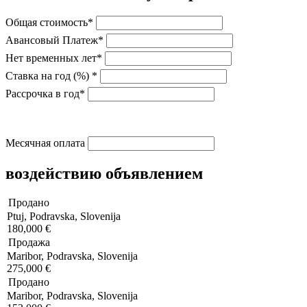
Общая стоимость*
Авансовый Платеж*
Нет временных лет*
Ставка на год (%) *
Рассрочка в год*
Месячная оплата
воздействию объявлением
Продано
Ptuj, Podravska, Slovenija
180,000 €
Продажа
Maribor, Podravska, Slovenija
275,000 €
Продано
Maribor, Podravska, Slovenija