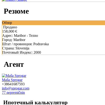
Резюме
Обзор
Продано
158,000 €
Адрес:
Maribor - Tezno
Город:
Maribor
Штат / провинция:
Podravska
Страна:
Slovenija
Почтовый Индекс:
2000
Агент
Maša Sprogar
+38641687593
info@sprogar.com
77 nepremičnin
Ипотечный калькулятор