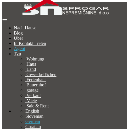
Nach Hause
Blog
Über
In Kontakt Treten
Agent
Typ
Wohnung
Haus
Land
Gewerbeflächen
Ferienhaus
Bauernhof
garage
Verkauf
Miete
Sale & Rent
English
Slovenian
German
Croatian