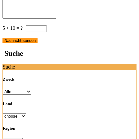
5 + 10 = ?
Suche
Suche
Zweck
Land
Region