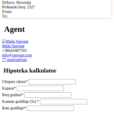
Država:
Slovenija
Poštanski broj:
2327
From:
To:
Agent
Maša Sprogar
+38641687593
info@sprogar.com
77 nepremičnin
Hipoteka kalkulator
Ukupna cijena*
Kapara*
Broj godina*
Kamate godišnje (%) *
Rate godišnje*