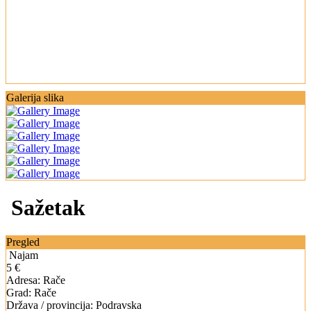
Galerija slika
Sažetak
Pregled
Najam
5 €
Adresa:
Rače
Grad:
Rače
Država / provincija:
Podravska