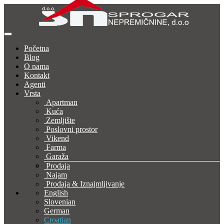
Početna
Blog
O nama
Kontakt
Agenti
Vrsta
Apartman
Kuća
Zemljište
Poslovni prostor
Vikend
Farma
Garaža
Prodaja
Najam
Prodaja & Iznajmljivanje
English
Slovenian
German
Croatian