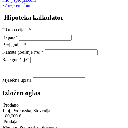
info@sprogar.com
77 nepremičnin
Hipoteka kalkulator
Ukupna cijena*
Kapara*
Broj godina*
Kamate godišnje (%) *
Rate godišnje*
Mjesečna uplata
Izložen oglas
Prodano
Ptuj, Podravska, Slovenija
180,000 €
Prodaja
Maribor, Podravska, Slovenija