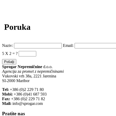
Poruka
Naziv:
Email:
5 X 2 = ?
Sprogar Nepremičnine
d.o.o.
Agencija za promet z nepremičninami
Vukovski vrh 38a, 2221 Jarenina
SI-2000 Maribor
Tel:
+386 (0)2 229 71 80
Mobi:
+386 (0)41 687 593
Fax:
+386 (0)2 229 71 82
Mail:
info@sprogar.com
Pratite nas