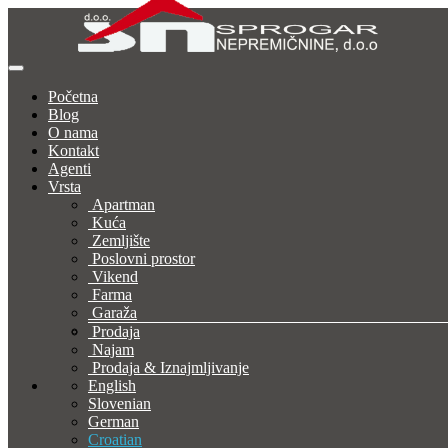
Početna
Blog
O nama
Kontakt
Agenti
Vrsta
Apartman
Kuća
Zemljište
Poslovni prostor
Vikend
Farma
Garaža
Prodaja
Najam
Prodaja & Iznajmljivanje
English
Slovenian
German
Croatian