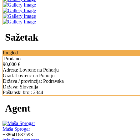
Sažetak
Pregled
Prodano
90,000 €
Adresa:
Lovrenc na Pohorju
Grad:
Lovrenc na Pohorju
Država / provincija:
Podravska
Država:
Slovenija
Poštanski broj:
2344
Agent
Maša Sprogar
+38641687593