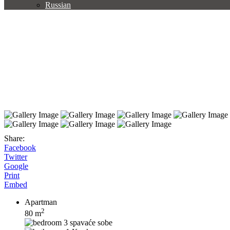
Russian
Share:
Facebook
Twitter
Google
Print
Embed
Apartman
2
80 m
3 spavaće sobe