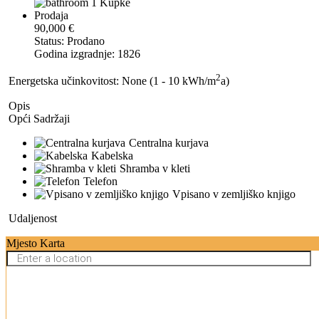
1 Kupke
Prodaja
90,000 €
Status: Prodano
Godina izgradnje: 1826
2
Energetska učinkovitost: None (1 - 10 kWh/m
a)
Opis
Opći Sadržaji
Centralna kurjava
Kabelska
Shramba v kleti
Telefon
Vpisano v zemljiško knjigo
Udaljenost
Mjesto Karta