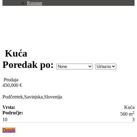
Russian
Kuća
Poredak po:
Prodaja
450,000 €
Podčetrtek,Savinjska,Slovenija
Vrsta:
Kuća
Područje:
2
560 m
10
3
Detalji