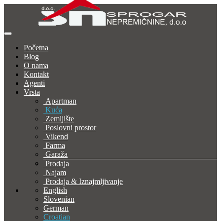
Početna
Blog
O nama
Kontakt
Agenti
Vrsta
Apartman
Kuća
Zemljište
Poslovni prostor
Vikend
Farma
Garaža
Prodaja
Najam
Prodaja & Iznajmljivanje
English
Slovenian
German
Croatian