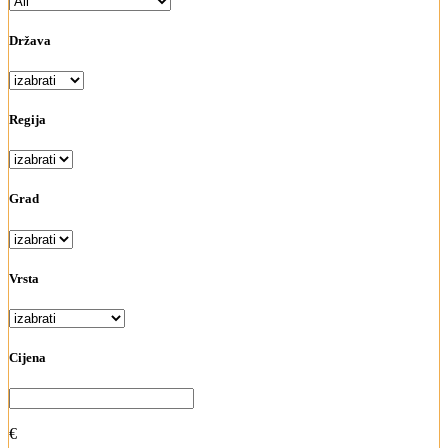
Država
Regija
Grad
Vrsta
Cijena
€