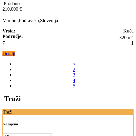
Prodano
210,000 €
Maribor,Podravska,Slovenija
Vrsta:
Kuća
Područje:
2
320 m
7
1
Detalji
<
2
3
4
5
Traži
Traži
Namjena